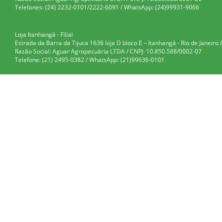
Telefones: (24) 2232-0101/2222-6091 / WhatsApp: (24)99931-9066
Loja Itanhangá - Filial
Estrada da Barra da Tijuca 1636 loja D bloco E – Itanhangá - Rio de Janeiro /
Razão Social: Aguar Agropecuária LTDA / CNPJ: 10.850.588/0002-07
Telefone: (21) 2495-0382 / WhatsApp: (21)99636-0101