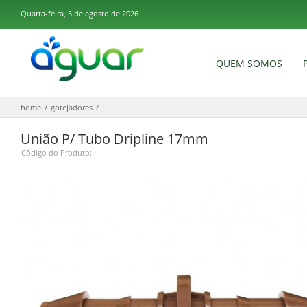
Quarta-feira, 5 de agosto de 2026
×
E-mail
QUEM SOMOS
Senha
home
/
gotejadores
/
Esqueceu sua senha?
União P/ Tubo Dripline 17mm
Lembrar de mim
Código do Produto:
entrar