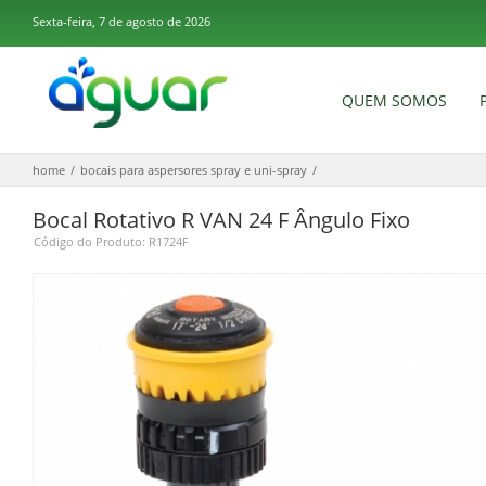
Sexta-feira, 7 de agosto de 2026
×
E-mail
QUEM SOMOS
Senha
home
/
bocais para aspersores spray e uni-spray
/
Esqueceu sua senha?
Bocal Rotativo R VAN 24 F Ângulo Fixo
Lembrar de mim
Código do Produto: R1724F
entrar